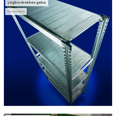
Legbordrekken galva
Almasystem