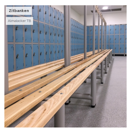
Zitbanken
Almalocker TB