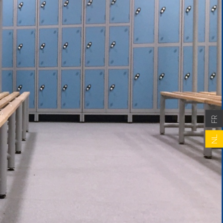
FR
NL