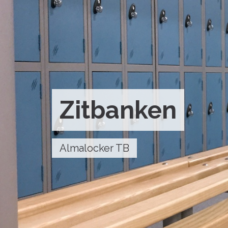
Zitbanken
Almalocker TB